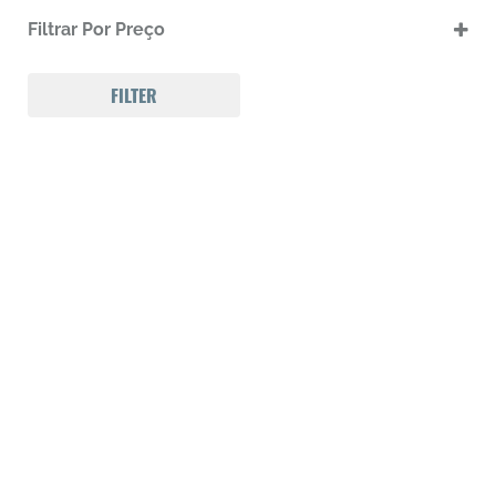
.17 HMR
Filtrar Por Preço
.17 HMR m
.22 LR
.22 LR m
FILTER
.22 Magnum
.32 Auto (7,65mm)
.32 S&W
.357 MAGNUM
.38 SPL
.38 SUPER AUTO
.380 ACP
.9
223 REM
300 Win Mag
308 WIN
Calibre .12
Calibre .17
Calibre .20
Calibre .22
Calibre .22
Calibre .22
Calibre .22