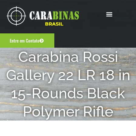
Entre em Contato
Carabina Rossi
Gallery 22 LR 18 in
15-Rounds Black
Polymer Rifle