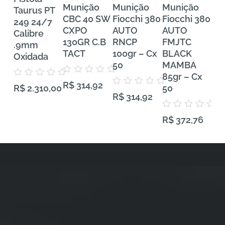
Munição
Munição
Munição
Mu
Taurus PT
CBC 40 SW
Fiocchi 380
Fiocchi 380
FE
249 24/7
CXPO
AUTO
AUTO
Tra
Calibre
130GR C.B
RNCP
FMJTC
Pr
.9mm
TACT
100gr – Cx
BLACK
38
Oxidada
50
MAMBA
VH
85gr – Cx
Gra
Avaliação
Avaliação
R$
314,92
0
50
50
R$
2.310,00
0
Avaliação
de
R$
314,92
de
0
5
5
de
5
Avaliação
Aval
R$
372,76
R$
0
0
de
de
5
5