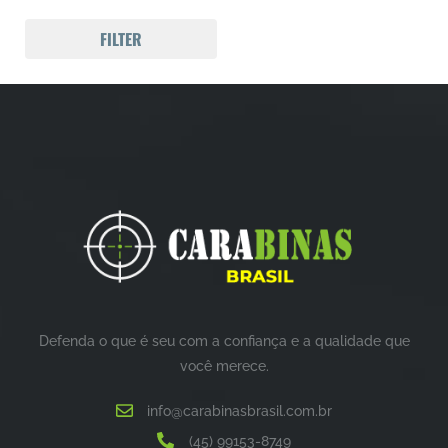
FILTER
Defenda o que é seu com a confiança e a qualidade que
você merece.
info@carabinasbrasil.com.br
(45) 99153-8749