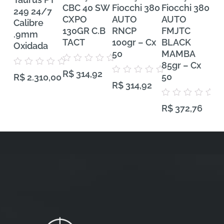
CBC 40 SW
Fiocchi 380
Fiocchi 380
FE
249 24/7
CXPO
AUTO
AUTO
Tra
Calibre
130GR C.B
RNCP
FMJTC
Pr
.9mm
TACT
100gr – Cx
BLACK
38
Oxidada
50
MAMBA
VH
85gr – Cx
Gra
Avaliação
Avaliação
R$
314,92
0
50
50
R$
2.310,00
0
Avaliação
de
R$
314,92
de
0
5
5
de
5
Avaliação
Aval
R$
372,76
R$
0
0
de
de
5
5