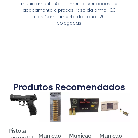
municiamento Acabamento : ver opões de
acabamento e preços Peso da arma : 3,3
kilos Comprimento do cano : 20
polegadas
Produtos Recomendados
Pistola
Munição
Munição
Munição
Mu
Taurus PT