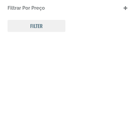
.17 HMR
Filtrar Por Preço
.17 HMR m
.22 LR
.22 LR m
FILTER
.22 Magnum
.32 Auto (7,65mm)
.32 S&W
.357 MAGNUM
.38 SPL
.38 SUPER AUTO
.380 ACP
.9
223 REM
300 Win Mag
308 WIN
Calibre .12
Calibre .17
Calibre .20
Calibre .22
Calibre .22
Calibre .22
Calibre .22