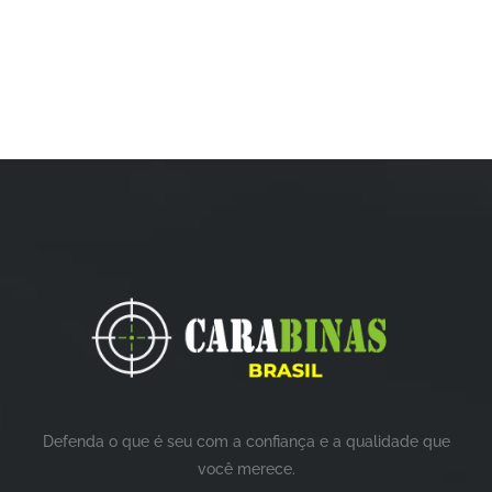
Defenda o que é seu com a confiança e a qualidade que
você merece.