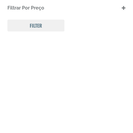
.17 HMR
Filtrar Por Preço
.17 HMR m
.22 LR
.22 LR m
FILTER
.22 Magnum
.32 Auto (7,65mm)
.32 S&W
.357 MAGNUM
.38 SPL
.38 SUPER AUTO
.380 ACP
.9
223 REM
300 Win Mag
308 WIN
Calibre .12
Calibre .17
Calibre .20
Calibre .22
Calibre .22
Calibre .22
Calibre .22