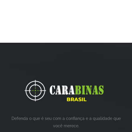
Defenda o que é seu com a confiança e a qualidade que
você merece.