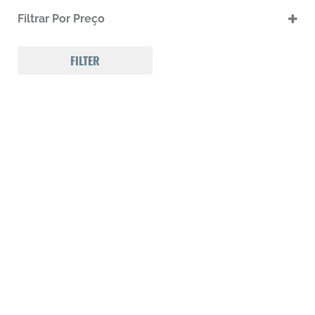
.17 HMR
Filtrar Por Preço
.17 HMR m
.22 LR
.22 LR m
FILTER
.22 Magnum
.32 Auto (7,65mm)
.32 S&W
.357 MAGNUM
.38 SPL
.38 SUPER AUTO
.380 ACP
.9
223 REM
300 Win Mag
308 WIN
Calibre .12
Calibre .17
Calibre .20
Calibre .22
Calibre .22
Calibre .22
Calibre .22