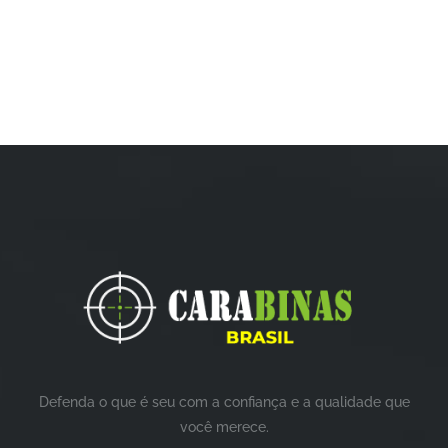
Defenda o que é seu com a confiança e a qualidade que
você merece.