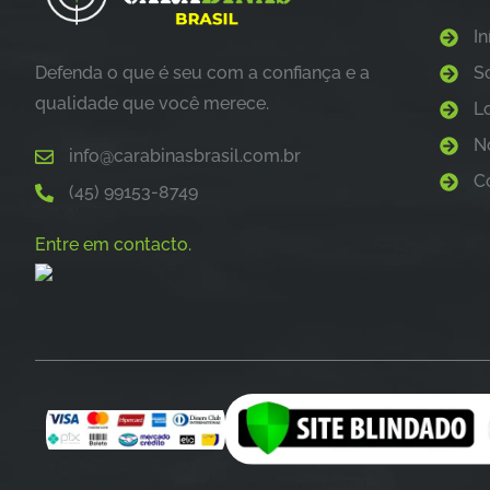
In
Defenda o que é seu com a confiança e a
S
qualidade que você merece.
L
N
info@carabinasbrasil.com.br
C
(45) 99153-8749
Entre em contacto.