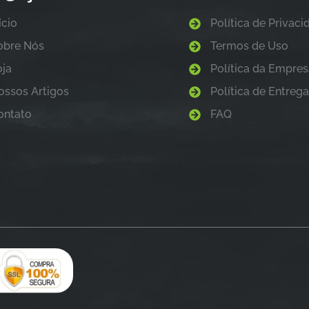
ício
Política de Privac
obre Nós
Termos de Uso
oja
Política da Empre
ossos Artigos
Política de Entreg
ontato
FAQ