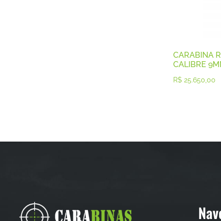
CARABINA R
CALIBRE 9
R$
25.650,00
Nav