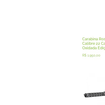
Luneta
Munições
Pistolas
Pistolas .22
Pistolas .380
Pistolas .45
Pistolas 9mm
Pólvoras
Carabina Ros
Revólver
Calibre 22 Ca
Oxidada Edi
Revólveres .22
Revólveres .357
R$
1.950,00
Revolveres .38
Revólveres .44
Revólveres .454
Rifles