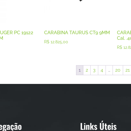
UGER PC 19122
CARABINA TAURUS CT9 9MM
CARA
MM
Cal. .4
R$
12.825,00
R$
12.8
1
2
3
4
…
20
21
egação
Links Úteis