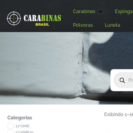
Carabinas
Espinga
Pólvoras
Luneta
Exibindo 1–1
Categorias
.17 HMR
.17 HMR m