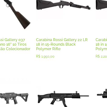
si Gallery 037
Carabina Rossi Gallery 22 LR
Carabi
no 16” 10 Tiros
18 in 15-Rounds Black
18 in 
ção Colecionador
Polymer Rifle
Polyme
R$
1.950,00
R$
2.20