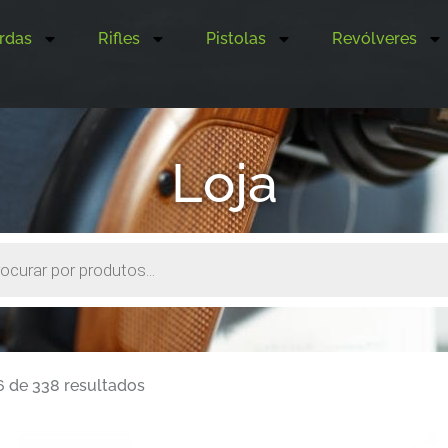
rdas
Rifles
Pistolas
Revólveres
Loja
6 de 338 resultados