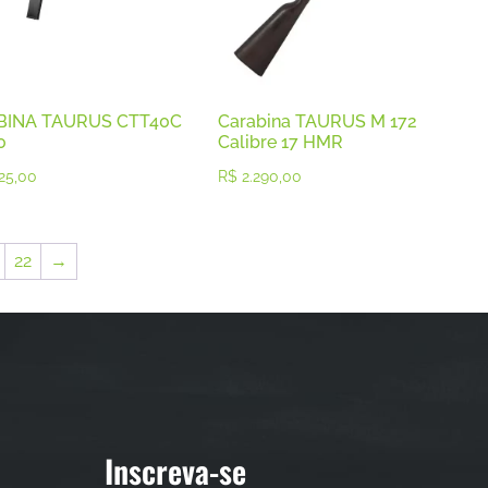
BINA TAURUS CTT40C
Carabina TAURUS M 172
0
Calibre 17 HMR
25,00
R$
2.290,00
22
→
Inscreva-se