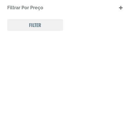
.17 HMR
Filtrar Por Preço
.17 HMR m
.22 LR
.22 LR m
FILTER
.22 Magnum
.32 Auto (7,65mm)
.32 S&W
.357 MAGNUM
.38 SPL
.38 SUPER AUTO
.380 ACP
.9
223 REM
300 Win Mag
308 WIN
Calibre .12
Calibre .17
Calibre .20
Calibre .22
Calibre .22
Calibre .22
Calibre .22