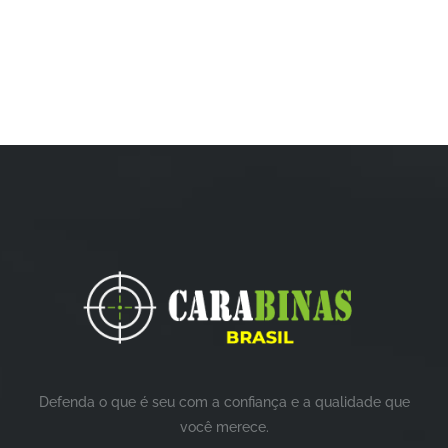
Defenda o que é seu com a confiança e a qualidade que
você merece.