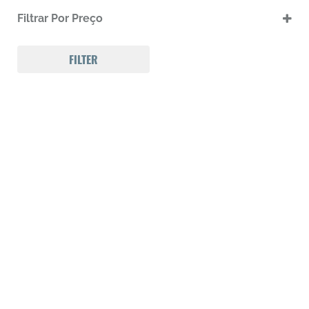
.17 HMR
Filtrar Por Preço
.17 HMR m
.22 LR
.22 LR m
FILTER
.22 Magnum
.32 Auto (7,65mm)
.32 S&W
.357 MAGNUM
.38 SPL
.38 SUPER AUTO
.380 ACP
.9
223 REM
300 Win Mag
308 WIN
Calibre .12
Calibre .17
Calibre .20
Calibre .22
Calibre .22
Calibre .22
Calibre .22