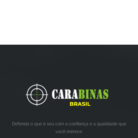
Defenda o que é seu com a confiança e a qualidade que
você merece.