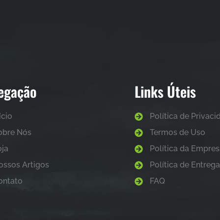
egação
Links Úteis
ício
Política de Privac
obre Nós
Termos de Uso
oja
Política da Empre
ossos Artigos
Política de Entreg
ontato
FAQ