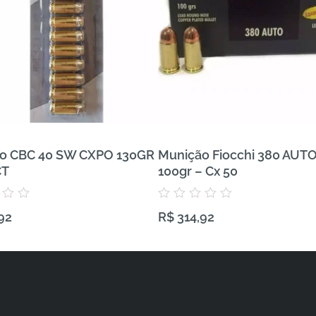
o CBC 40 SW CXPO 130GR
Munição Fiocchi 380 AUT
CT
100gr – Cx 50
Avaliação
92
R$
314,92
0
de
5