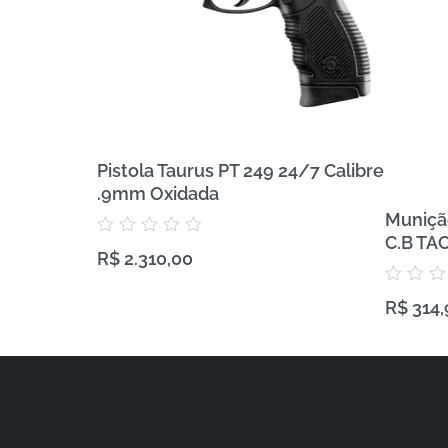
Pistola Taurus PT 249 24/7 Calibre
.9mm Oxidada
Muniçã
C.B TA
Avaliação
R$
2.310,00
0
de
5
Avaliação
R$
314,
0
de
5