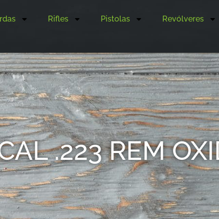
rdas
Rifles
Pistolas
Revólveres
I CAL .223 REM 