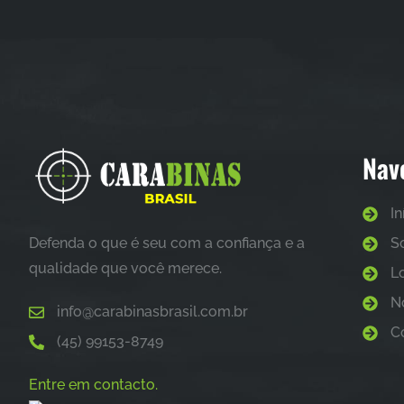
Nav
In
Defenda o que é seu com a confiança e a
S
qualidade que você merece.
L
N
info@carabinasbrasil.com.br
C
(45) 99153-8749
Entre em contacto.