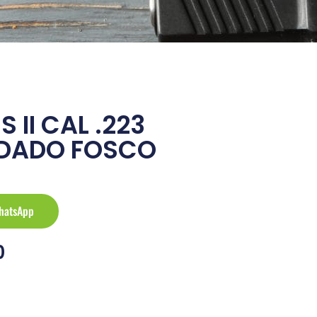
S II CAL .223
IDADO FOSCO
hatsApp
0