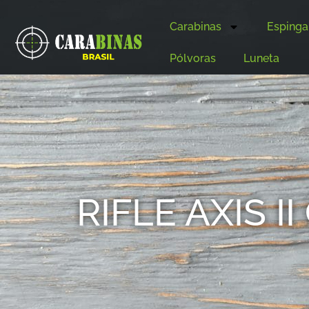
Carabinas
Espinga
Pólvoras
Luneta
RIFLE AXIS I