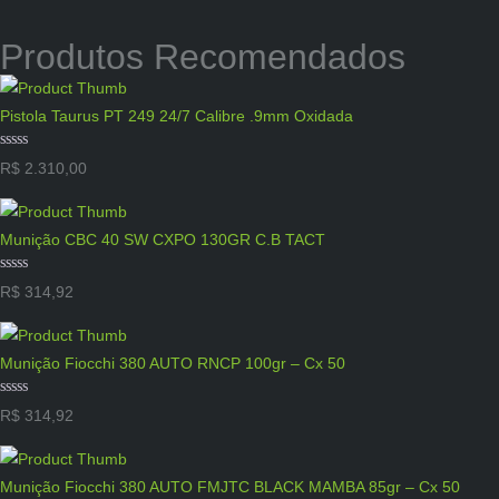
Produtos Recomendados
Pistola Taurus PT 249 24/7 Calibre .9mm Oxidada
Avaliação
R$
2.310,00
0
de
5
Munição CBC 40 SW CXPO 130GR C.B TACT
Avaliação
R$
314,92
0
de
5
Munição Fiocchi 380 AUTO RNCP 100gr – Cx 50
Avaliação
R$
314,92
0
de
5
Munição Fiocchi 380 AUTO FMJTC BLACK MAMBA 85gr – Cx 50