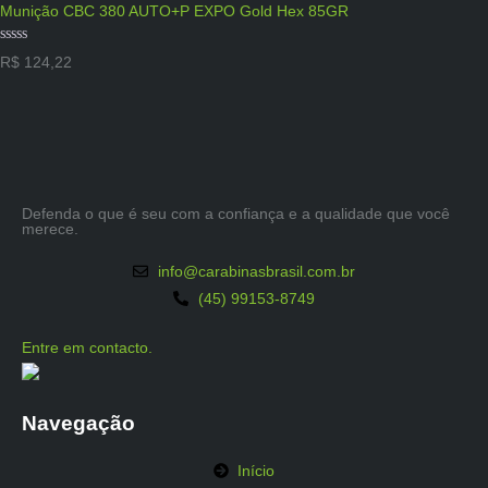
Munição CBC 380 AUTO+P EXPO Gold Hex 85GR
Avaliação
R$
124,22
0
de
5
Defenda o que é seu com a confiança e a qualidade que você
merece.
info@carabinasbrasil.com.br
(45) 99153-8749
Entre em contacto.
Navegação
Início