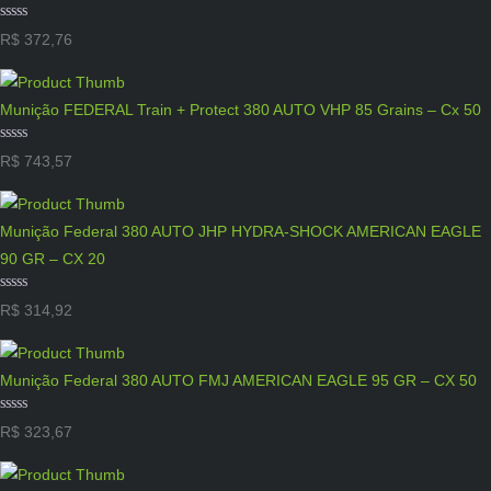
Avaliação
R$
372,76
0
de
5
Munição FEDERAL Train + Protect 380 AUTO VHP 85 Grains – Cx 50
Avaliação
R$
743,57
0
de
5
Munição Federal 380 AUTO JHP HYDRA-SHOCK AMERICAN EAGLE
90 GR – CX 20
Avaliação
R$
314,92
0
de
5
Munição Federal 380 AUTO FMJ AMERICAN EAGLE 95 GR – CX 50
Avaliação
R$
323,67
0
de
5