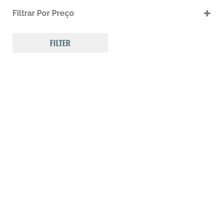
.17 HMR
Filtrar Por Preço
.17 HMR m
.22 LR
.22 LR m
FILTER
.22 Magnum
.32 Auto (7,65mm)
.32 S&W
.357 MAGNUM
.38 SPL
.38 SUPER AUTO
.380 ACP
.9
223 REM
300 Win Mag
308 WIN
Calibre .12
Calibre .17
Calibre .20
Calibre .22
Calibre .22
Calibre .22
Calibre .22