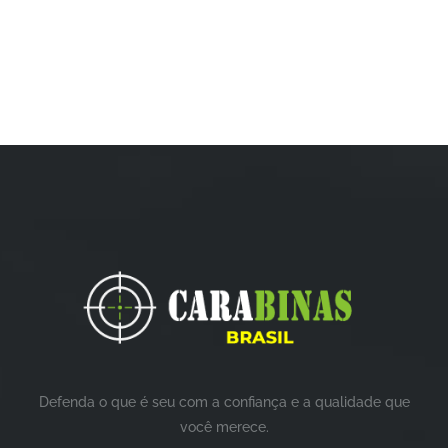
Defenda o que é seu com a confiança e a qualidade que
você merece.