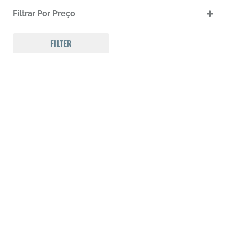
.17 HMR
Filtrar Por Preço
.17 HMR m
.22 LR
.22 LR m
FILTER
.22 Magnum
.32 Auto (7,65mm)
.32 S&W
.357 MAGNUM
.38 SPL
.38 SUPER AUTO
.380 ACP
.9
223 REM
300 Win Mag
308 WIN
Calibre .12
Calibre .17
Calibre .20
Calibre .22
Calibre .22
Calibre .22
Calibre .22