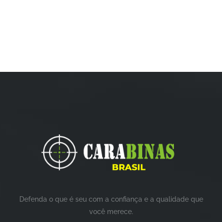
Defenda o que é seu com a confiança e a qualidade que
você merece.