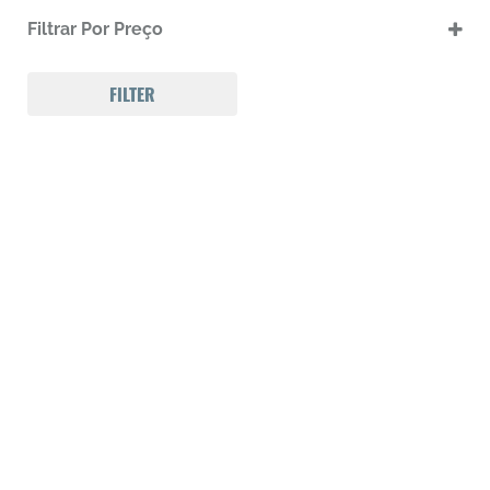
.17 HMR
Filtrar Por Preço
.17 HMR m
.22 LR
.22 LR m
FILTER
.22 Magnum
.32 Auto (7,65mm)
.32 S&W
.357 MAGNUM
.38 SPL
.38 SUPER AUTO
.380 ACP
.9
223 REM
300 Win Mag
308 WIN
Calibre .12
Calibre .17
Calibre .20
Calibre .22
Calibre .22
Calibre .22
Calibre .22