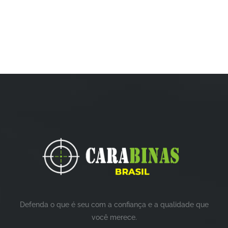
Defenda o que é seu com a confiança e a qualidade que
você merece.