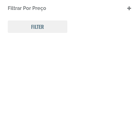
.17 HMR
Filtrar Por Preço
.17 HMR m
.22 LR
.22 LR m
FILTER
.22 Magnum
.32 Auto (7,65mm)
.32 S&W
.357 MAGNUM
.38 SPL
.38 SUPER AUTO
.380 ACP
.9
223 REM
300 Win Mag
308 WIN
Calibre .12
Calibre .17
Calibre .20
Calibre .22
Calibre .22
Calibre .22
Calibre .22