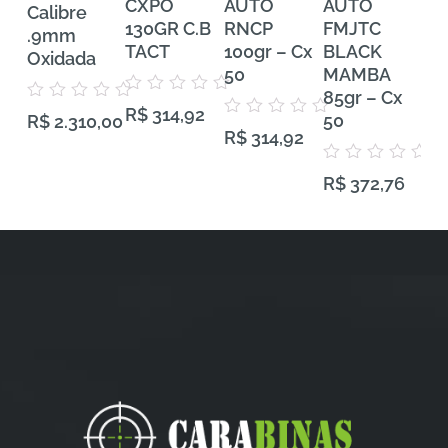
CXPO
AUTO
AUTO
Tra
Calibre
130GR C.B
RNCP
FMJTC
Pr
.9mm
TACT
100gr – Cx
BLACK
38
Oxidada
50
MAMBA
VH
85gr – Cx
Gra
Avaliação
Avaliação
R$
314,92
0
50
50
R$
2.310,00
0
Avaliação
de
R$
314,92
de
0
5
5
de
5
Avaliação
Aval
R$
372,76
R$
0
0
de
de
5
5