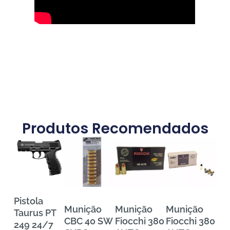
Produtos Recomendados
Pistola
Munição
Munição
Munição
Mu
Taurus PT
CBC 40 SW
Fiocchi 380
Fiocchi 380
FE
249 24/7