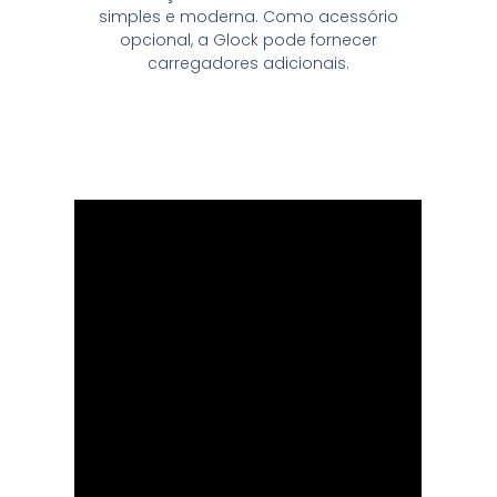
simples e moderna. Como acessório
opcional, a Glock pode fornecer
carregadores adicionais.
Se você esta interessado em Compar
GLOCK G28 Confira o vídeo abaixo a