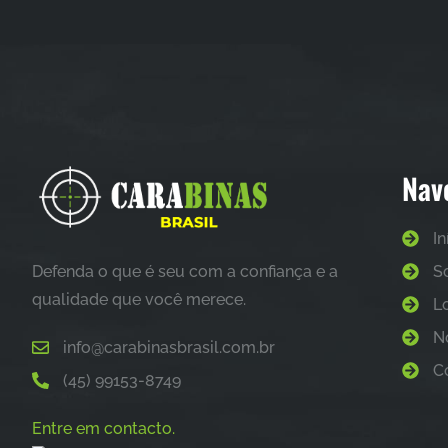
Nav
In
Defenda o que é seu com a confiança e a
S
qualidade que você merece.
L
N
info@carabinasbrasil.com.br
C
(45) 99153-8749
Entre em contacto.