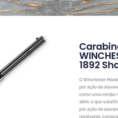
Carabin
WINCHES
1892 Sho
O Winchester Model 
por ação de alavan
como uma versão m
1866, e que substit
por ação de alavan
revólveres, começa