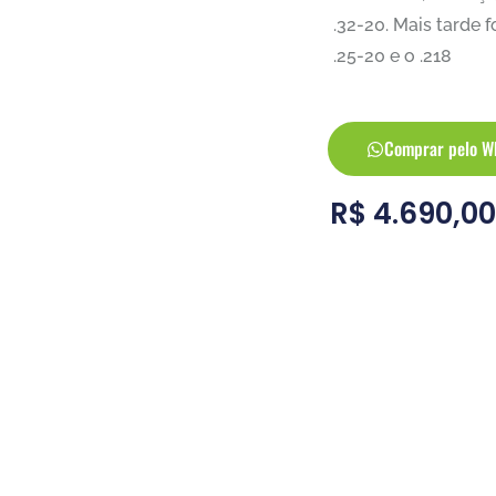
.32-20. Mais tarde 
.25-20 e o .218
Comprar pelo W
R$
4.690,0