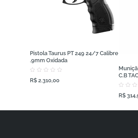
Pistola Taurus PT 249 24/7 Calibre
.9mm Oxidada
Muniçã
C.B TA
Avaliação
R$
2.310,00
0
de
5
Avaliação
R$
314,
0
de
5