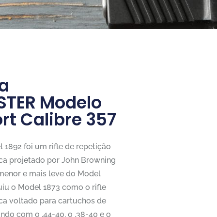
a
TER Modelo
rt Calibre 357
1892 foi um rifle de repetição
ca projetado por John Browning
enor e mais leve do Model
uiu o Model 1873 como o rifle
ca voltado para cartuchos de
ndo com o .44-40, o .38-40 e o