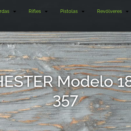
rdas
Rifles
Pistolas
Revólveres
ESTER Modelo 189
357