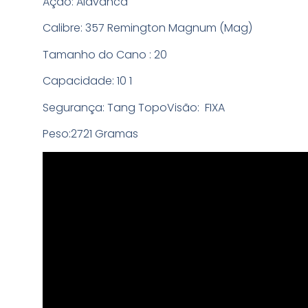
Ação: Alavanca
Calibre: 357 Remington Magnum (Mag)
Tamanho do Cano : 20
Capacidade: 10 1
Segurança: Tang TopoVisão: FIXA
Peso:2721 Gramas