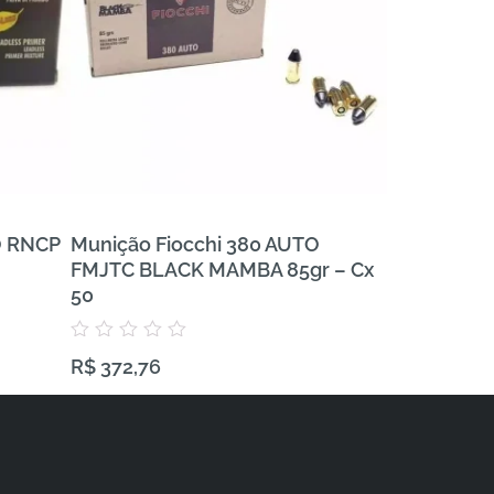
O RNCP
Munição Fiocchi 380 AUTO
Munição FE
FMJTC BLACK MAMBA 85gr – Cx
380 AUTO V
50
Avaliação
R$
743,57
0
Avaliação
R$
372,76
de
0
5
de
5