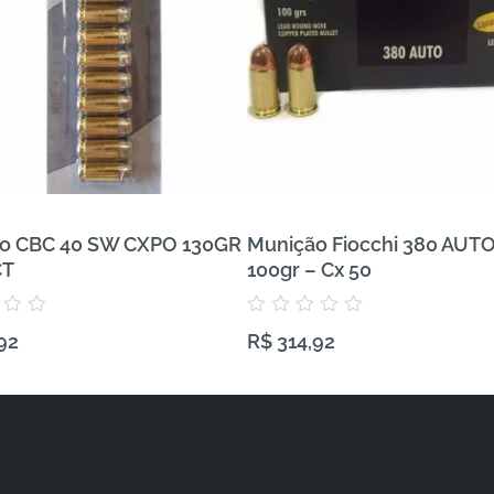
o CBC 40 SW CXPO 130GR
Munição Fiocchi 380 AUT
CT
100gr – Cx 50
Avaliação
92
R$
314,92
0
de
5