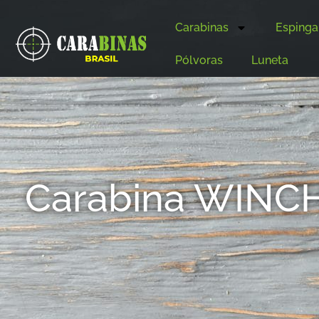
Carabinas
Espinga
Pólvoras
Luneta
Carabina WINCH