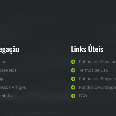
egação
Links Úteis
ício
Política de Privac
obre Nós
Termos de Uso
oja
Política da Empre
ossos Artigos
Política de Entreg
ontato
FAQ