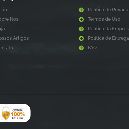
ício
Política de Privac
obre Nós
Termos de Uso
oja
Política da Empre
ossos Artigos
Política de Entreg
ontato
FAQ