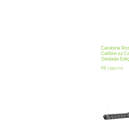
Luneta
Munições
Pistolas
Pistolas .22
Pistolas .380
Pistolas .45
Pistolas 9mm
Pólvoras
Carabina Ros
Revólver
Calibre 22 Ca
Oxidada Edi
Revólveres .22
Revólveres .357
R$
1.950,00
Revolveres .38
Revólveres .44
Revólveres .454
Rifles