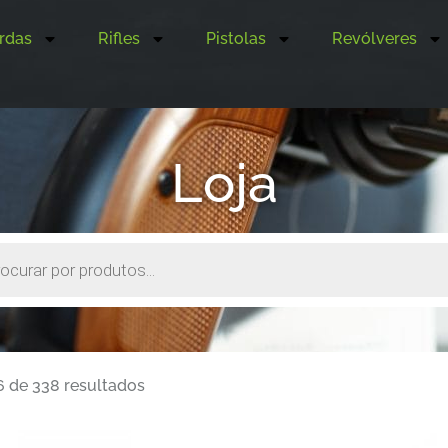
rdas
Rifles
Pistolas
Revólveres
Loja
6 de 338 resultados