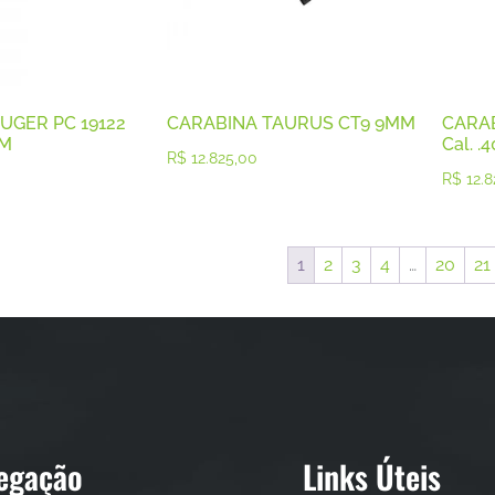
UGER PC 19122
CARABINA TAURUS CT9 9MM
CARA
MM
Cal. .4
R$
12.825,00
R$
12.8
1
2
3
4
…
20
21
egação
Links Úteis