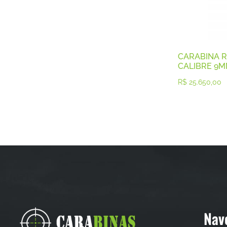
CARABINA R
CALIBRE 9
R$
25.650,00
Nav