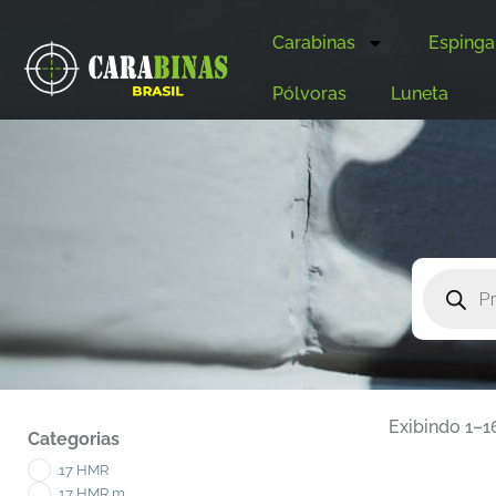
Carabinas
Espinga
Pólvoras
Luneta
Exibindo 1–1
Categorias
.17 HMR
.17 HMR m