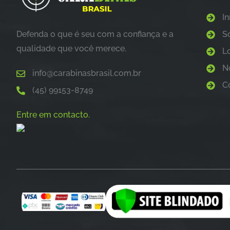
In
Defenda o que é seu com a confiança e a
S
qualidade que você merece.
L
N
info@carabinasbrasil.com.br
C
(45) 99153-8749
Entre em contacto.