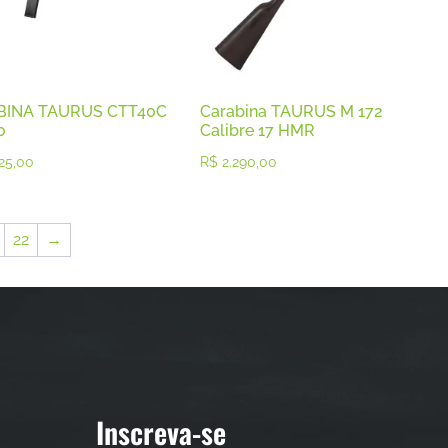
BINA TAURUS CTT40C
Carabina TAURUS M 172
0
Calibre 17 HMR
25,00
R$
2.290,00
22
→
Inscreva-se