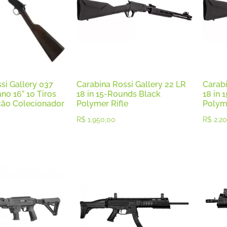
si Gallery 037
Carabina Rossi Gallery 22 LR
Carabi
no 16” 10 Tiros
18 in 15-Rounds Black
18 in 
ção Colecionador
Polymer Rifle
Polyme
R$
1.950,00
R$
2.20