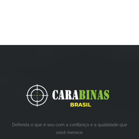
Defenda o que é seu com a confiança e a qualidade que
você merece.