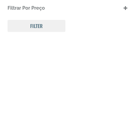
.17 HMR
Filtrar Por Preço
.17 HMR m
.22 LR
.22 LR m
FILTER
.22 Magnum
.32 Auto (7,65mm)
.32 S&W
.357 MAGNUM
.38 SPL
.38 SUPER AUTO
.380 ACP
.9
223 REM
300 Win Mag
308 WIN
Calibre .12
Calibre .17
Calibre .20
Calibre .22
Calibre .22
Calibre .22
Calibre .22