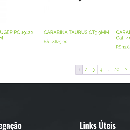
UGER PC 19122
CARABINA TAURUS CT9 9MM
CARA
MM
Cal. .4
R$
12.825,00
R$
12.8
1
2
3
4
…
20
21
egação
Links Úteis