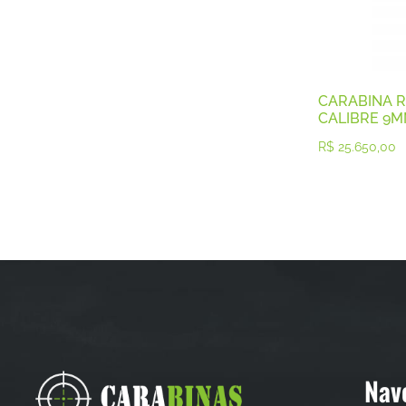
CARABINA R
CALIBRE 9
R$
25.650,00
Nav