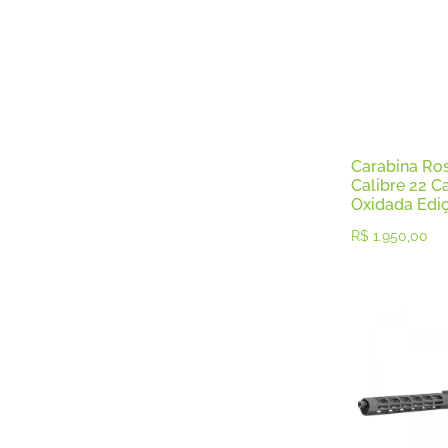
Luneta
Munições
Pistolas
Pistolas .22
Pistolas .380
Pistolas .45
Pistolas 9mm
Pólvoras
Carabina Ros
Revólver
Calibre 22 Ca
Oxidada Edi
Revólveres .22
Revólveres .357
R$
1.950,00
Revolveres .38
Revólveres .44
Revólveres .454
Rifles