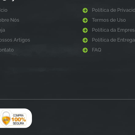
ício
Política de Privac
obre Nós
Termos de Uso
oja
Política da Empre
ossos Artigos
Política de Entreg
ontato
FAQ