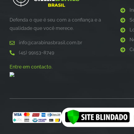
In
Defenda o que é seu com a confiança e a
S
qualidade que você merece.
L
N
info@carabinasbrasil.com.br
C
(45) 99153-8749
Entre em contacto.