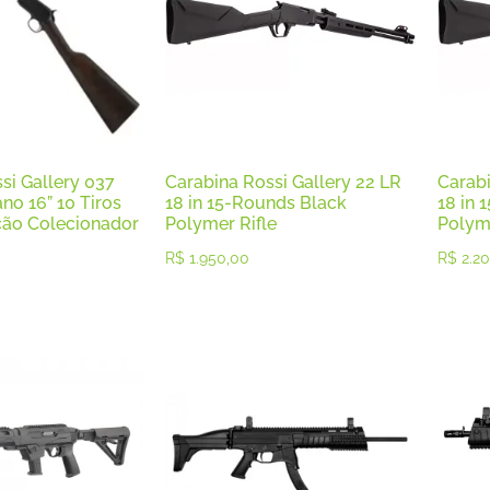
si Gallery 037
Carabina Rossi Gallery 22 LR
Carabi
no 16” 10 Tiros
18 in 15-Rounds Black
18 in 
ção Colecionador
Polymer Rifle
Polyme
R$
1.950,00
R$
2.20