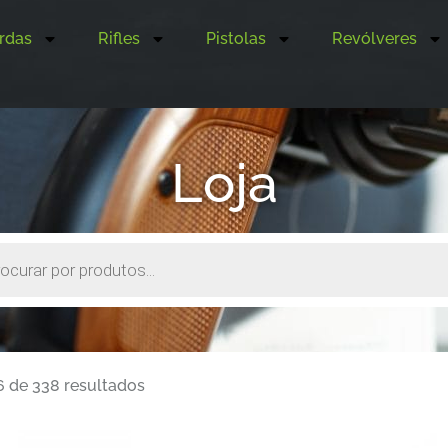
rdas
Rifles
Pistolas
Revólveres
Loja
6 de 338 resultados