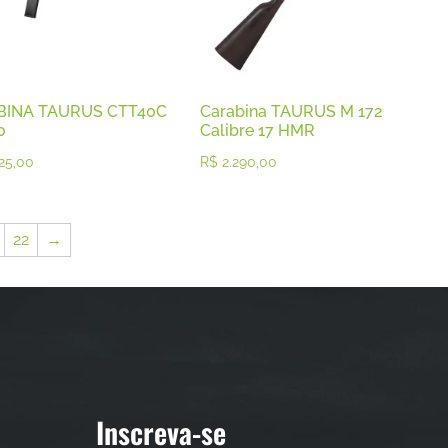
BINA TAURUS CTT40C
Carabina TAURUS M 172
0
Calibre 17 HMR
25,00
R$
2.290,00
22
→
Inscreva-se