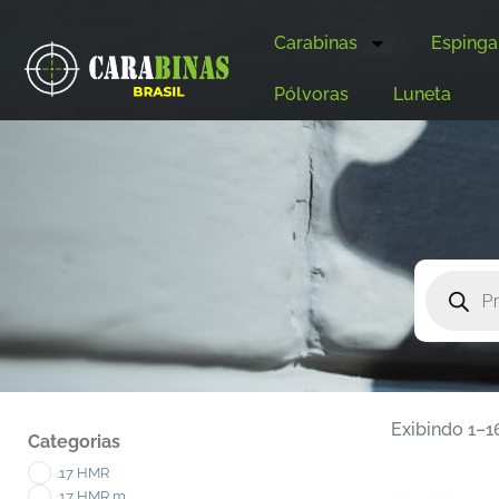
Carabinas
Espinga
Pólvoras
Luneta
Exibindo 1–1
Categorias
.17 HMR
.17 HMR m