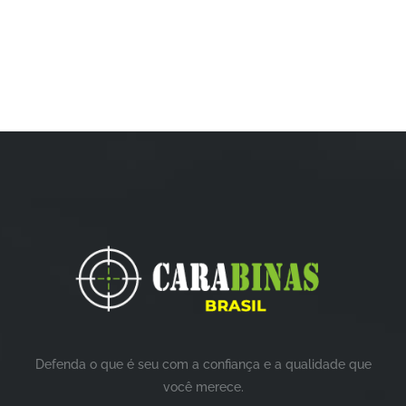
Defenda o que é seu com a confiança e a qualidade que
você merece.