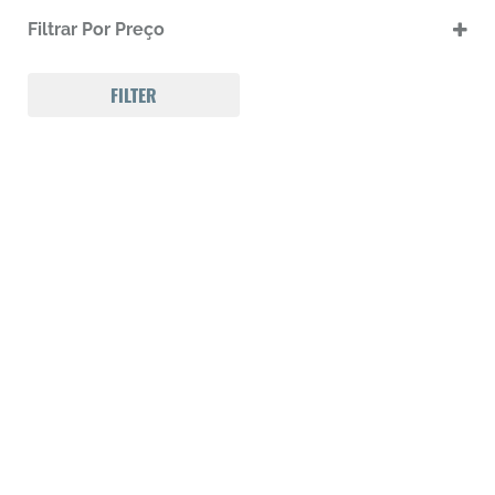
.17 HMR
Filtrar Por Preço
.17 HMR m
.22 LR
.22 LR m
FILTER
.22 Magnum
.32 Auto (7,65mm)
.32 S&W
.357 MAGNUM
.38 SPL
.38 SUPER AUTO
.380 ACP
.9
223 REM
300 Win Mag
308 WIN
Calibre .12
Calibre .17
Calibre .20
Calibre .22
Calibre .22
Calibre .22
Calibre .22