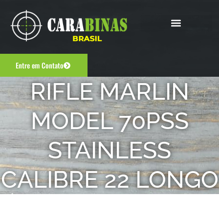
Entre em Contato
RIFLE MARLIN
MODEL 70PSS
STAINLESS
CALIBRE 22 LONGO