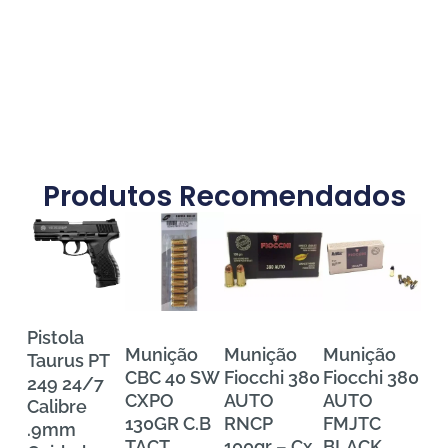
Produtos Recomendados
Pistola
Munição
Munição
Munição
Mu
Taurus PT
CBC 40 SW
Fiocchi 380
Fiocchi 380
FE
249 24/7
CXPO
AUTO
AUTO
Tra
Calibre
130GR C.B
RNCP
FMJTC
Pr
.9mm
TACT
100gr – Cx
BLACK
38