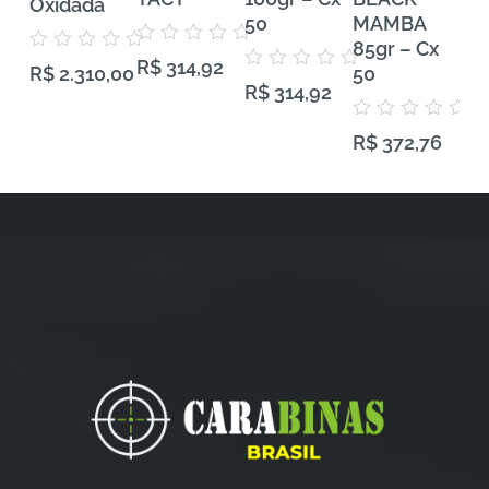
Oxidada
50
MAMBA
VH
85gr – Cx
Gra
Avaliação
Avaliação
R$
314,92
0
50
50
R$
2.310,00
0
Avaliação
de
R$
314,92
de
0
5
5
de
5
Avaliação
Aval
R$
372,76
R$
0
0
de
de
5
5