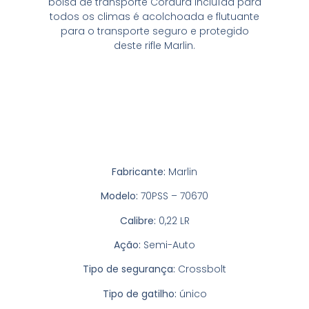
bolsa de transporte Cordura incluída para
todos os climas é acolchoada e flutuante
para o transporte seguro e protegido
deste rifle Marlin.
Especificações
Fabricante:
Marlin
Modelo:
70PSS – 70670
Calibre:
0,22 LR
Ação:
Semi-Auto
Tipo de segurança:
Crossbolt
Tipo de gatilho:
único