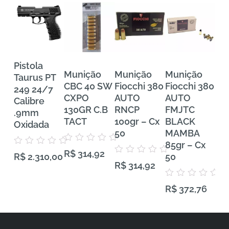
Pistola
Munição
Munição
Munição
Mu
Taurus PT
CBC 40 SW
Fiocchi 380
Fiocchi 380
FE
249 24/7
CXPO
AUTO
AUTO
Tra
Calibre
130GR C.B
RNCP
FMJTC
Pr
.9mm
TACT
100gr – Cx
BLACK
38
Oxidada
50
MAMBA
VH
85gr – Cx
Gra
Avaliação
Avaliação
R$
314,92
0
50
50
R$
2.310,00
0
Avaliação
de
R$
314,92
de
0
5
5
de
5
Avaliação
Aval
R$
372,76
R$
0
0
de
de
5
5