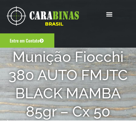
Entre em Contato
Munição Fiocchi
380 AUTO FMJTC
BLACK MAMBA
85gr – Cx 50