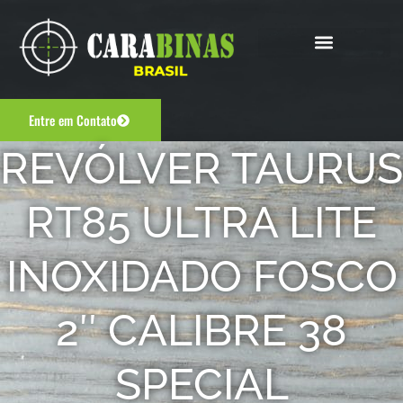
Entre em Contato
REVÓLVER TAURUS
RT85 ULTRA LITE
INOXIDADO FOSCO
2″ CALIBRE 38
SPECIAL