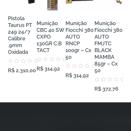
Pistola
Munição
Munição
Munição
Mu
Taurus PT
CBC 40 SW
Fiocchi 380
Fiocchi 380
FE
249 24/7
CXPO
AUTO
AUTO
Tra
Calibre
130GR C.B
RNCP
FMJTC
Pr
.9mm
TACT
100gr – Cx
BLACK
38
Oxidada
50
MAMBA
VH
85gr – Cx
Gra
Avaliação
Avaliação
R$
314,92
0
50
50
R$
2.310,00
0
Avaliação
de
R$
314,92
de
0
5
5
de
5
Avaliação
Aval
R$
372,76
R$
0
0
de
de
5
5