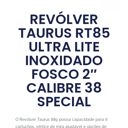
REVÓLVER
TAURUS RT85
ULTRA LITE
INOXIDADO
FOSCO 2″
CALIBRE 38
SPECIAL
O Revólver Taurus 889 possui capacidade para 6
cartuchos, vértice de mira ajustável e opções de