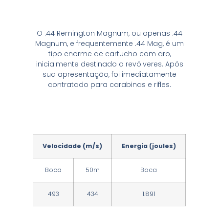
44?
O .44 Remington Magnum, ou apenas .44
Magnum, e frequentemente .44 Mag, é um
tipo enorme de cartucho com aro,
inicialmente destinado a revólveres. Após
sua apresentação, foi imediatamente
contratado para carabinas e rifles.
Qual a potência do
DESSA ARMA?
Velocidade (m/s)
Energia (joules)
Boca
50m
Boca
493
434
1.891