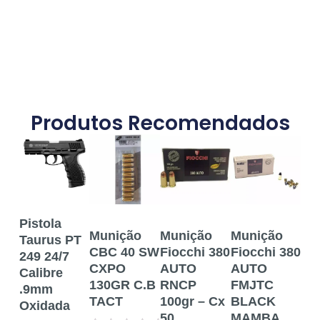
Produtos Recomendados
Pistola
Munição
Munição
Munição
Mu
Taurus PT
CBC 40 SW
Fiocchi 380
Fiocchi 380
FE
249 24/7
CXPO
AUTO
AUTO
Tra
Calibre
130GR C.B
RNCP
FMJTC
Pro
.9mm
TACT
100gr – Cx
BLACK
AU
Oxidada
50
MAMBA
85 