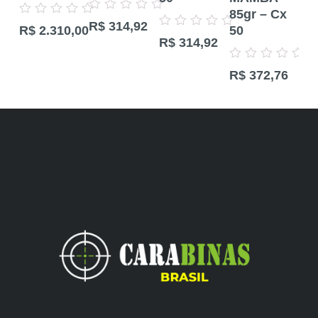
85gr – Cx
Cx
Avaliação
Avaliação
R$
314,92
0
50
R$
2.310,00
0
Avaliação
de
R$
314,92
de
0
5
Aval
5
de
R$
0
5
Avaliação
de
R$
372,76
0
5
de
5