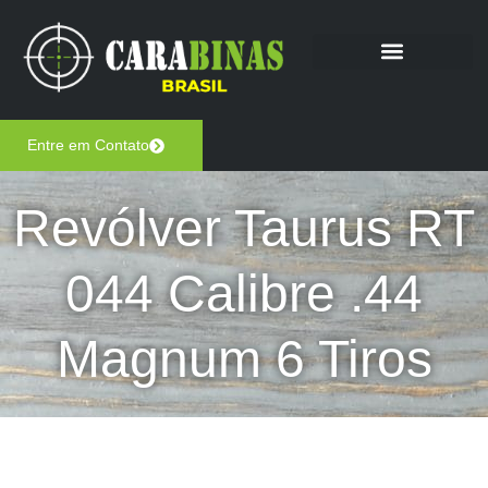
Entre em Contato
Revólver Taurus RT
044 Calibre .44
Magnum 6 Tiros