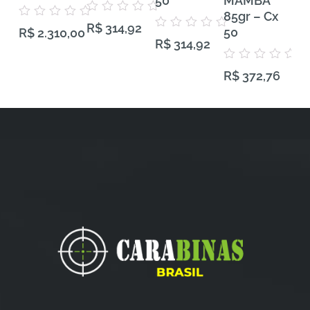
50
MAMBA
VH
85gr – Cx
Gra
Avaliação
Avaliação
R$
314,92
0
50
50
R$
2.310,00
0
Avaliação
de
R$
314,92
de
0
5
5
de
5
Avaliação
Aval
R$
372,76
R$
0
0
de
de
5
5