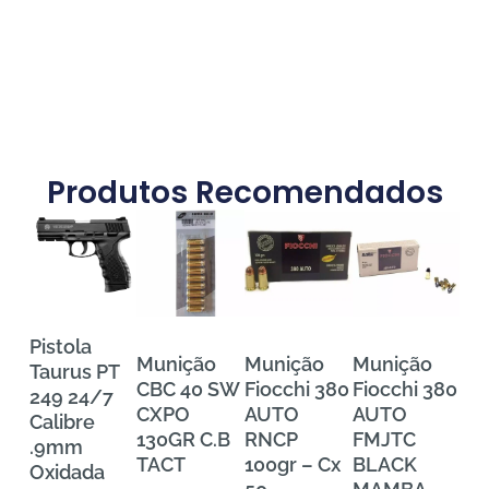
Produtos Recomendados
Pistola
Munição
Munição
Munição
Mu
Taurus PT
CBC 40 SW
Fiocchi 380
Fiocchi 380
FE
249 24/7
CXPO
AUTO
AUTO
Tra
Calibre
130GR C.B
RNCP
FMJTC
Pr
.9mm
TACT
100gr – Cx
BLACK
38
Oxidada