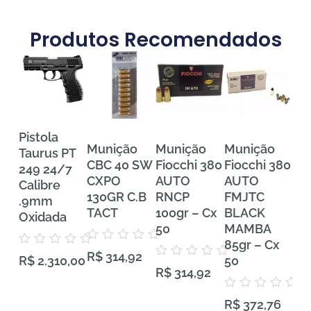
Produtos Recomendados
Pistola
Munição
Munição
Munição
Mu
Taurus PT
CBC 40 SW
Fiocchi 380
Fiocchi 380
FE
249 24/7
CXPO
AUTO
AUTO
Tra
Calibre
130GR C.B
RNCP
FMJTC
Pr
.9mm
TACT
100gr – Cx
BLACK
38
Oxidada
50
MAMBA
VH
85gr – Cx
Gra
Avaliação
Avaliação
R$
314,92
0
50
50
R$
2.310,00
0
Avaliação
de
R$
314,92
de
0
5
5
de
5
Avaliação
Aval
R$
372,76
R$
0
0