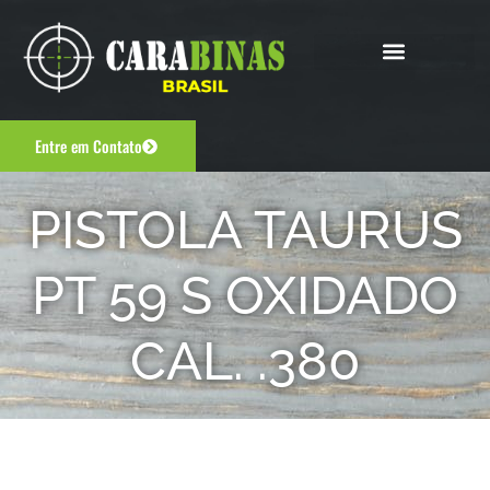
Entre em Contato
PISTOLA TAURUS
PT 59 S OXIDADO
CAL. .380