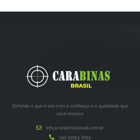
de
de
5
5
Defenda o que é seu com a confiança e a qualidade que
você merece.
info@carabinasbrasil.com.br
(45) 99153-8749