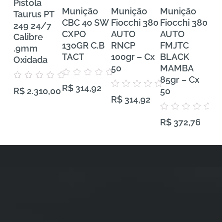
Pistola
Munição
Munição
Munição
Mu
Taurus PT
CBC 40 SW
Fiocchi 380
Fiocchi 380
FE
249 24/7
CXPO
AUTO
AUTO
Tra
Calibre
130GR C.B
RNCP
FMJTC
Pr
.9mm
TACT
100gr – Cx
BLACK
38
Oxidada
50
MAMBA
VH
85gr – Cx
Gra
Avaliação
Avaliação
R$
314,92
0
50
50
R$
2.310,00
0
Avaliação
de
R$
314,92
de
0
5
5
de
5
Avaliação
Aval
R$
372,76
R$
0
0
de
de
5
5