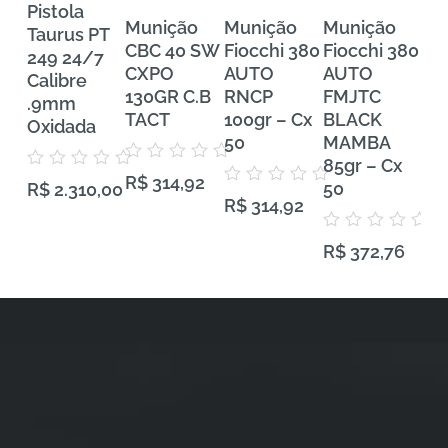
Pistola
Munição
Munição
Munição
Mu
Taurus PT
CBC 40 SW
Fiocchi 380
Fiocchi 380
FE
249 24/7
CXPO
AUTO
AUTO
Tra
Calibre
130GR C.B
RNCP
FMJTC
Pr
.9mm
TACT
100gr – Cx
BLACK
38
Oxidada
50
MAMBA
VH
85gr – Cx
Gra
Avaliação
Avaliação
R$
314,92
0
50
50
R$
2.310,00
0
Avaliação
de
R$
314,92
de
0
5
5
de
5
Avaliação
Aval
R$
372,76
R$
0
0
de
de
5
5