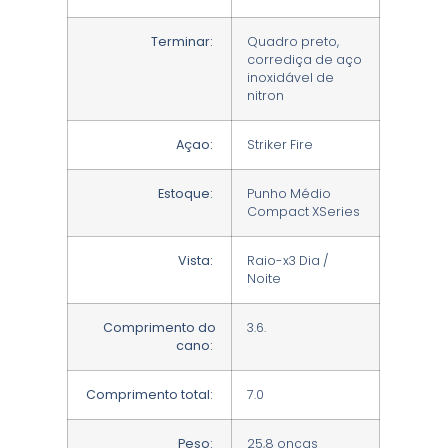
Terminar:
Quadro preto,
corrediça de aço
inoxidável de
nitron
Açao:
Striker Fire
Estoque:
Punho Médio
Compact XSeries
Vista:
Raio-x3 Dia /
Noite
Comprimento do
3.6.
cano:
Comprimento total:
7.0
Peso:
25,8 onças