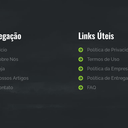
egação
Links Úteis
ício
Política de Privac
obre Nós
Termos de Uso
oja
Política da Empre
ossos Artigos
Política de Entreg
ontato
FAQ