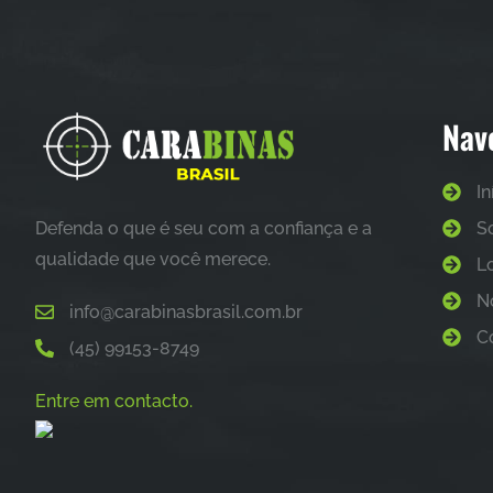
Nav
In
Defenda o que é seu com a confiança e a
S
qualidade que você merece.
L
N
info@carabinasbrasil.com.br
C
(45) 99153-8749
Entre em contacto.