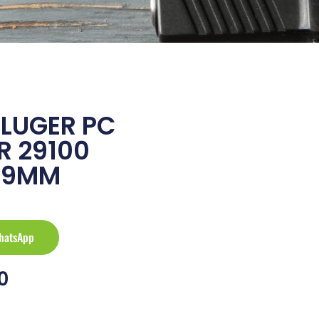
 LUGER PC
 29100
E 9MM
hatsApp
0