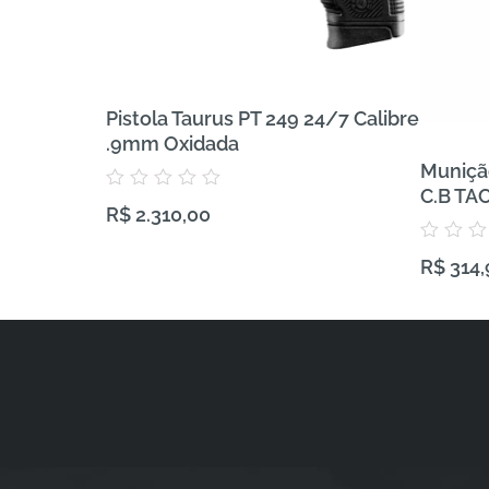
Pistola Taurus PT 249 24/7 Calibre
.9mm Oxidada
Muniçã
C.B TA
Avaliação
R$
2.310,00
0
de
5
Avaliação
R$
314,
0
de
5