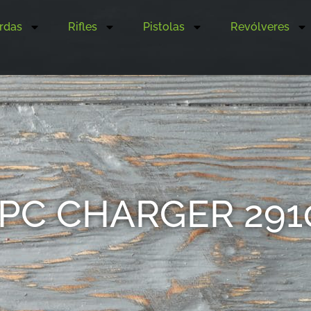
rdas
Rifles
Pistolas
Revólveres
 PC CHARGER 291