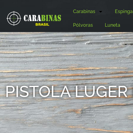
Carabinas
Espinga
Pólvoras
Luneta
PISTOLA LUGER