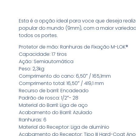
Conheça a arma
Esta é a opção ideal para voce que deseja realiz
popular do mundo (9mm), com a maior variedade 
todos os portes.
Protetor de mão: Ranhuras de Fixação M-LOK®
Capacidade: 17 tiros
Ação: Semiautomática
Peso: 2,3kg
Comprimento do cano: 6,50″ / 165,1mm
Comprimento total: 16,50″ / 419,1 mm
Recurso de barril: Encadeado
Padrão de rosca: 1/2″- 28
Material do Barril: Liga de aço
Acabamento do Barril: Azulado
Ranhuras: 6
Material do Receptor: Liga de alumínio
Acabamento do Receptor: Tipo III Hard-Coat An