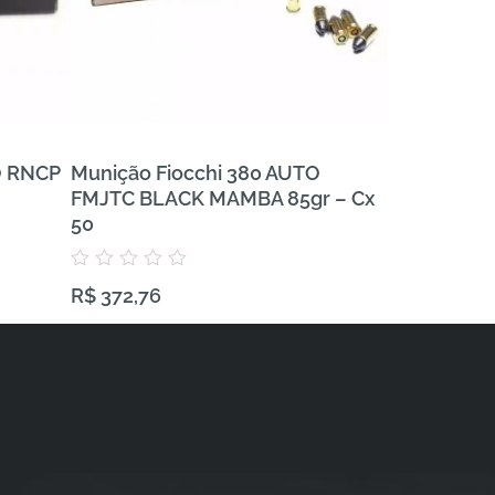
O RNCP
Munição Fiocchi 380 AUTO
Munição FE
FMJTC BLACK MAMBA 85gr – Cx
380 AUTO V
50
Avaliação
R$
743,57
0
Avaliação
R$
372,76
de
0
5
de
5