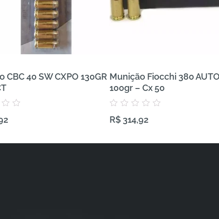
o CBC 40 SW CXPO 130GR
Munição Fiocchi 380 AUT
CT
100gr – Cx 50
Avaliação
92
R$
314,92
0
de
5