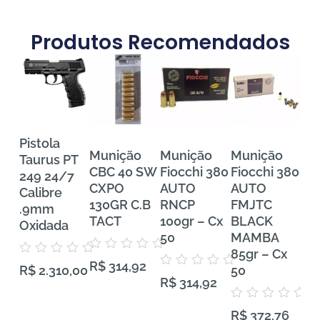
Produtos Recomendados
Pistola
Munição
Munição
Munição
Mu
Taurus PT
CBC 40 SW
Fiocchi 380
Fiocchi 380
FE
249 24/7
CXPO
AUTO
AUTO
Tra
Calibre
130GR C.B
RNCP
FMJTC
Pr
.9mm
TACT
100gr – Cx
BLACK
38
Oxidada
50
MAMBA
VH
85gr – Cx
Gra
Avaliação
Avaliação
R$
314,92
0
50
50
R$
2.310,00
0
Avaliação
de
R$
314,92
de
0
5
5
de
5
Avaliação
Aval
R$
372,76
R$
0
0