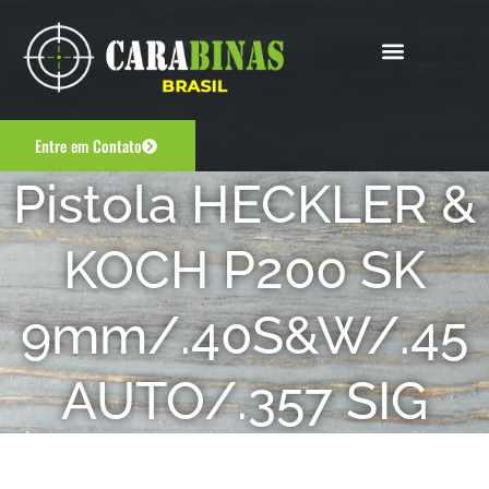
Entre em Contato
Pistola HECKLER &
KOCH P200 SK
9mm/.40S&W/.45
AUTO/.357 SIG