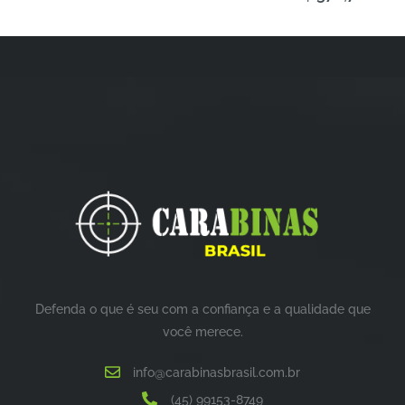
de
de
5
5
Defenda o que é seu com a confiança e a qualidade que
você merece.
info@carabinasbrasil.com.br
(45) 99153-8749