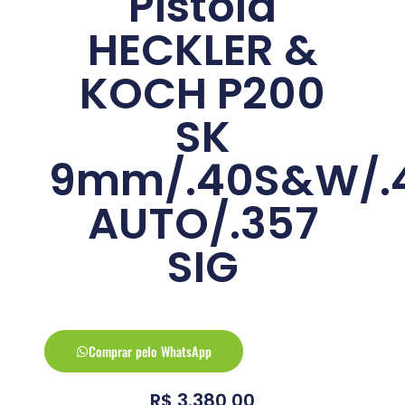
Pistola
HECKLER &
KOCH P200
SK
9mm/.40S&W/.
AUTO/.357
SIG
Comprar pelo WhatsApp
R$
3.380,00