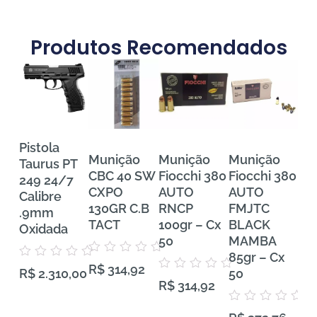
Produtos Recomendados
Pistola
Munição
Munição
Munição
Mu
Taurus PT
CBC 40 SW
Fiocchi 380
Fiocchi 380
FE
249 24/7
CXPO
AUTO
AUTO
Tra
Calibre
130GR C.B
RNCP
FMJTC
Pr
.9mm
TACT
100gr – Cx
BLACK
38
Oxidada
50
MAMBA
VH
85gr – Cx
Gra
Avaliação
Avaliação
R$
314,92
0
50
50
R$
2.310,00
0
Avaliação
de
R$
314,92
de
0
5
5
de
5
Avaliação
Aval