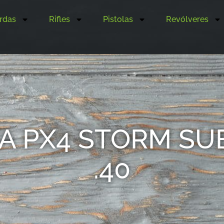
rdas
Rifles
Pistolas
Revólveres
TA PX4 STORM S
.40