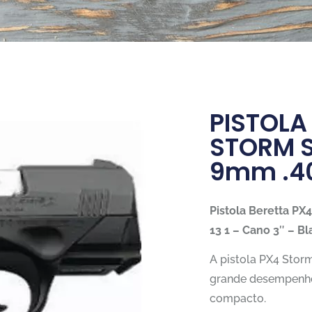
PISTOLA
STORM 
9mm .4
Pistola Beretta P
13 1 – Cano 3″ – Bl
A pistola PX4 Sto
grande desempenho
compacto.