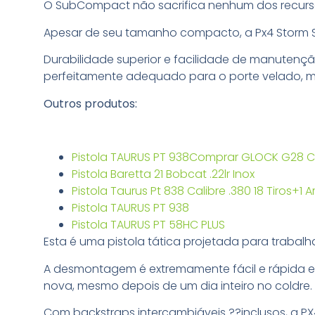
O SubCompact não sacrifica nenhum dos recursos
Apesar de seu tamanho compacto, a Px4 Storm S
Durabilidade superior e facilidade de manutençã
perfeitamente adequado para o porte velado, 
Outros produtos:
Pistola TAURUS PT 938Comprar GLOCK G28 C
Pistola Baretta 21 Bobcat .22lr Inox
Pistola Taurus Pt 838 Calibre .380 18 Tiros+
Pistola TAURUS PT 938
Pistola TAURUS PT 58HC PLUS
Esta é uma pistola tática projetada para traba
A desmontagem é extremamente fácil e rápida e
nova, mesmo depois de um dia inteiro no coldre.
Com backstraps intercambiáveis ??inclusos, a P