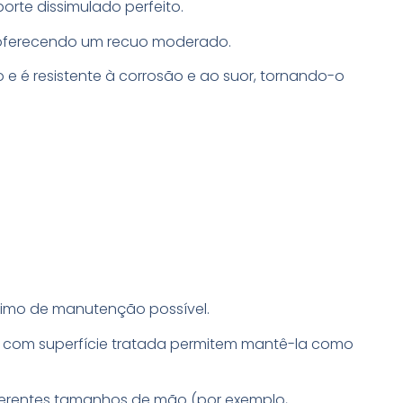
rte dissimulado perfeito.
, oferecendo um recuo moderado.
 e é resistente à corrosão e ao suor, tornando-o
ínimo de manutenção possível.
e com superfície tratada permitem mantê-la como
iferentes tamanhos de mão (por exemplo,