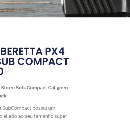
 BERETTA PX4
SUB COMPACT
0
X4 Storm Sub-Compact Cal 9mm
ack
rm SubCompact possui um
 aliado ao seu tamanho super