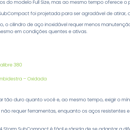
 do modelo Full Size, mas ao mesmo tempo oferece o po
ubCompact foi projetada para ser agradável de atirar
o, o cilindro de aço inoxidável requer menos manutenção
mesmo em condições quentes e ativas.
alibre 380
1 Ambidestra – Oxidada
lhar tão duro quanto você e, ao mesmo tempo, exigir o m
 não requer ferramentas, enquanto os aços resistentes 
X4 Storm SubCompact é fácil e rápida de se adaptar a d