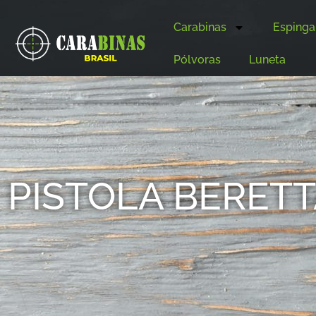
Carabinas
Espinga
Pólvoras
Luneta
PISTOLA BERET