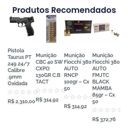
Produtos Recomendados
Pistola
Munição
Munição
Munição
Mu
Taurus PT
CBC 40 SW
Fiocchi 380
Fiocchi 380
FE
249 24/7
CXPO
AUTO
AUTO
Tra
Calibre
130GR C.B
RNCP
FMJTC
Pr
.9mm
TACT
100gr – Cx
BLACK
38
Oxidada
50
MAMBA
VH
85gr – Cx
Gra
Avaliação
Avaliação
R$
314,92
0
50
50
R$
2.310,00
0
Avaliação
de
R$
314,92
de
0
5
5
de
5
Avaliação
Aval
R$
372,76
R$
0
0
de
de
5
5