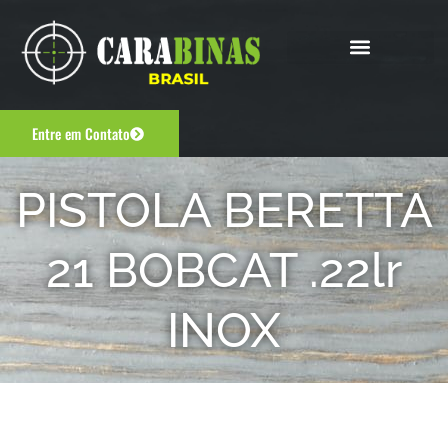
Entre em Contato
PISTOLA BERETTA
21 BOBCAT .22lr
INOX