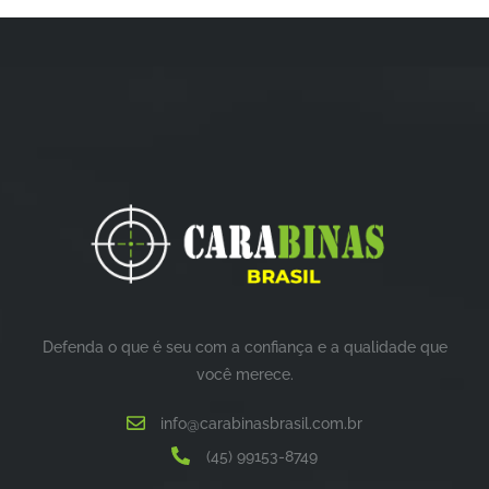
Defenda o que é seu com a confiança e a qualidade que
você merece.
info@carabinasbrasil.com.br
(45) 99153-8749