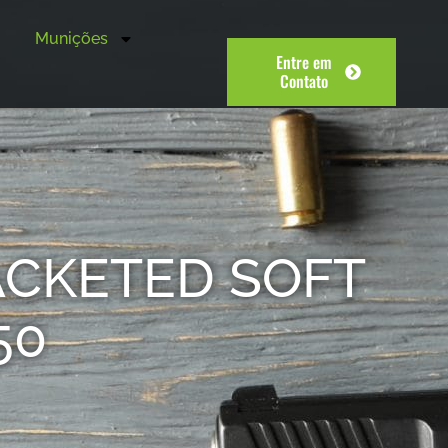
Munições
Entre em
Contato
JACKETED SOFT
50