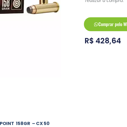
realizar a compra.
Comprar pelo W
R$
428,64
POINT 158GR – CX 50