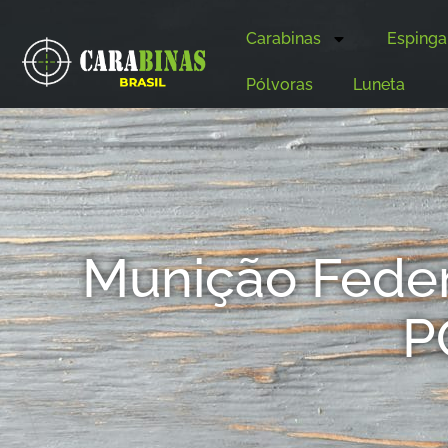
Carabinas
Espinga
Pólvoras
Luneta
Munição Fede
P