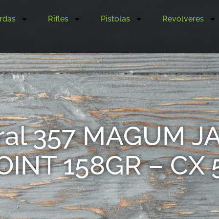
rdas
Rifles
Pistolas
Revólveres
ral 357 MAGUM 
OINT 158GR – CX 