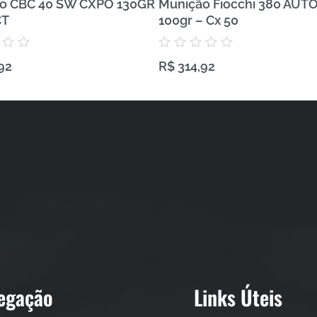
o CBC 40 SW CXPO 130GR
Munição Fiocchi 380 AUT
CT
100gr – Cx 50
Avaliação
92
R$
314,92
0
de
5
egação
Links Úteis