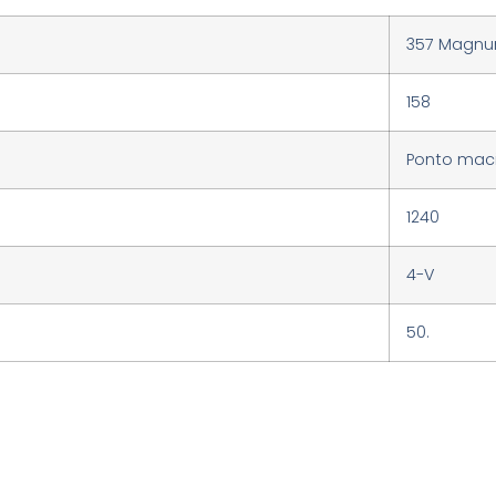
357 Magn
158
Ponto maci
1240
4-V
50.