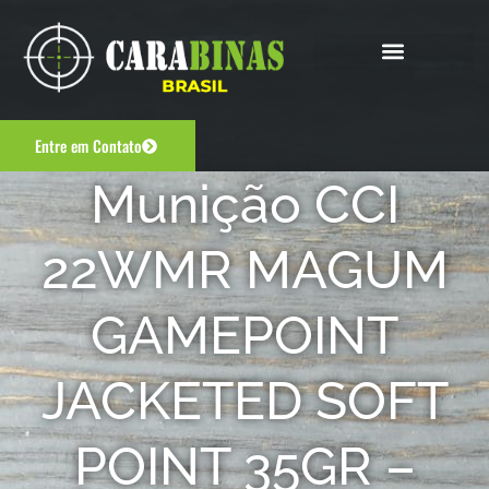
Entre em Contato
Munição CCI
22WMR MAGUM
GAMEPOINT
JACKETED SOFT
POINT 35GR –