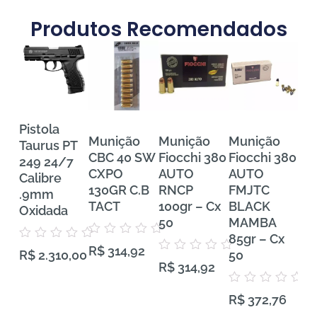
Produtos Recomendados
Pistola
Munição
Munição
Munição
Mu
Taurus PT
CBC 40 SW
Fiocchi 380
Fiocchi 380
FE
249 24/7
CXPO
AUTO
AUTO
Tra
Calibre
130GR C.B
RNCP
FMJTC
Pr
.9mm
TACT
100gr – Cx
BLACK
38
Oxidada
50
MAMBA
VH
85gr – Cx
Gra
Avaliação
Avaliação
R$
314,92
0
50
50
R$
2.310,00
0
Avaliação
de
R$
314,92
de
0
5
5
de
5
Avaliação
Aval
R$
372,76
R$
0
0
de
de