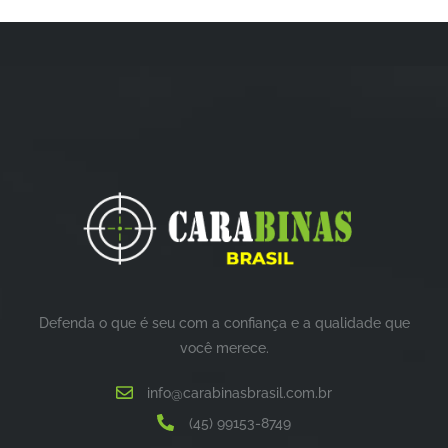
5
5
Defenda o que é seu com a confiança e a qualidade que
você merece.
info@carabinasbrasil.com.br
(45) 99153-8749