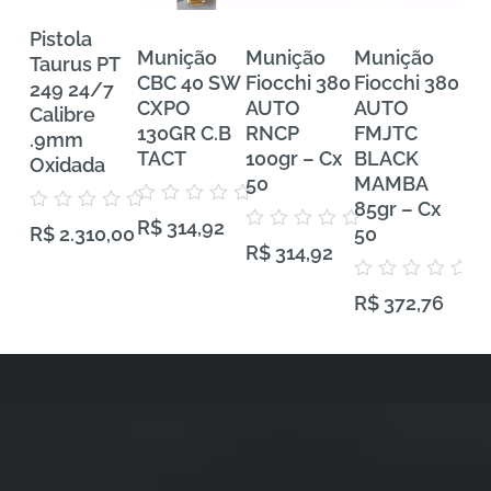
Pistola
Munição
Munição
Munição
Mu
Taurus PT
CBC 40 SW
Fiocchi 380
Fiocchi 380
FE
249 24/7
CXPO
AUTO
AUTO
Tra
Calibre
130GR C.B
RNCP
FMJTC
Pr
.9mm
TACT
100gr – Cx
BLACK
38
Oxidada
50
MAMBA
VH
85gr – Cx
Gra
Avaliação
Avaliação
R$
314,92
0
50
50
R$
2.310,00
0
Avaliação
de
R$
314,92
de
0
5
5
de
5
Avaliação
Aval
R$
372,76
R$
0
0
de
de
5
5