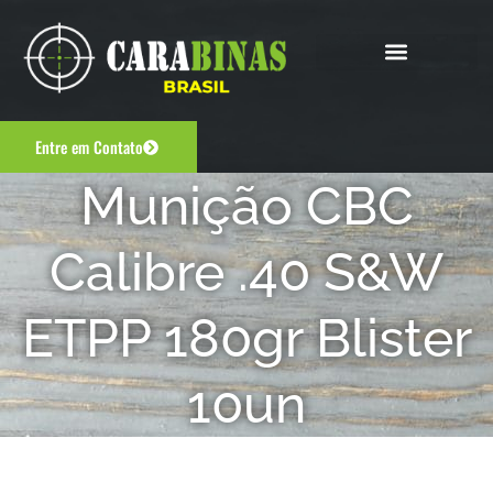
Entre em Contato
Munição CBC
Calibre .40 S&W
ETPP 180gr Blister
10un