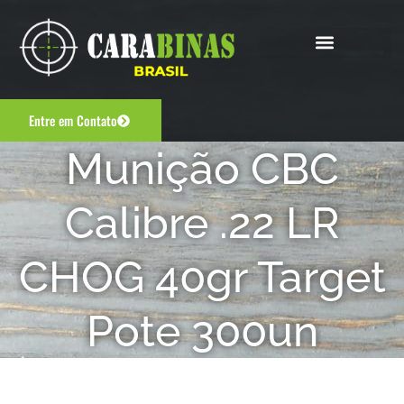
Entre em Contato
Munição CBC
Calibre .22 LR
CHOG 40gr Target
Pote 300un