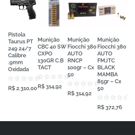
Pistola
Munição
Munição
Munição
Mu
Taurus PT
CBC 40 SW
Fiocchi 380
Fiocchi 380
FE
249 24/7
CXPO
AUTO
AUTO
Tra
Calibre
130GR C.B
RNCP
FMJTC
Pr
.9mm
TACT
100gr – Cx
BLACK
38
Oxidada
50
MAMBA
VH
85gr – Cx
Gra
Avaliação
Avaliação
R$
314,92
0
50
50
R$
2.310,00
0
Avaliação
de
R$
314,92
de
0
5
5
de
5
Avaliação
Aval
R$
372,76
R$
0
0
de
de
5
5