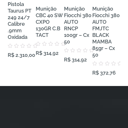
Pistola
Munição
Munição
Munição
Mu
Taurus PT
CBC 40 SW
Fiocchi 380
Fiocchi 380
FE
249 24/7
CXPO
AUTO
AUTO
Tra
Calibre
130GR C.B
RNCP
FMJTC
Pr
.9mm
TACT
100gr – Cx
BLACK
38
Oxidada
50
MAMBA
VH
85gr – Cx
Gra
Avaliação
Avaliação
R$
314,92
0
50
50
R$
2.310,00
0
Avaliação
de
R$
314,92
de
0
5
5
de
5
Avaliação
Aval
R$
372,76
R$
0
0
de
de
5
5