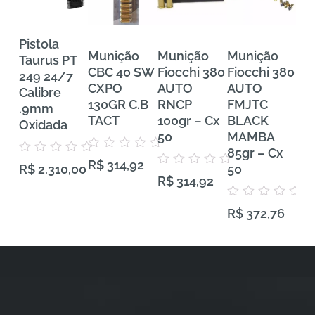
Pistola
Munição
Munição
Munição
Mu
Taurus PT
CBC 40 SW
Fiocchi 380
Fiocchi 380
FE
249 24/7
CXPO
AUTO
AUTO
Tra
Calibre
130GR C.B
RNCP
FMJTC
Pr
.9mm
TACT
100gr – Cx
BLACK
38
Oxidada
50
MAMBA
VH
85gr – Cx
Gra
Avaliação
Avaliação
R$
314,92
0
50
50
R$
2.310,00
0
Avaliação
de
R$
314,92
de
0
5
5
de
5
Avaliação
Aval
R$
372,76
R$
0
0
de
de
5
5