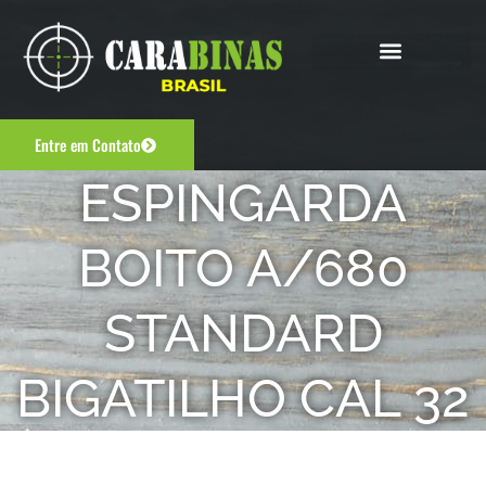
Entre em Contato
ESPINGARDA
BOITO A/680
STANDARD
BIGATILHO CAL 32