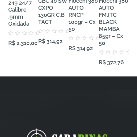
CBC 40 SW
Fiocchi 380
Fiocchi 380
FE
249 24/7
CXPO
AUTO
AUTO
Tra
Calibre
130GR C.B
RNCP
FMJTC
Pr
.9mm
TACT
100gr – Cx
BLACK
38
Oxidada
50
MAMBA
VH
85gr – Cx
Gra
Avaliação
Avaliação
R$
314,92
0
50
50
R$
2.310,00
0
Avaliação
de
R$
314,92
de
0
5
5
de
5
Avaliação
Aval
R$
372,76
R$
0
0
de
de
5
5