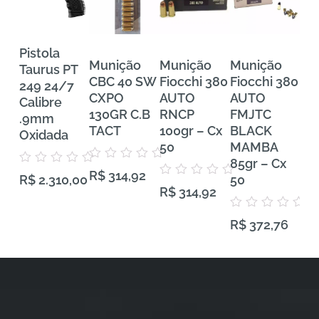
Pistola
Munição
Munição
Munição
Mu
Taurus PT
CBC 40 SW
Fiocchi 380
Fiocchi 380
FE
249 24/7
CXPO
AUTO
AUTO
Tra
Calibre
130GR C.B
RNCP
FMJTC
Pr
.9mm
TACT
100gr – Cx
BLACK
38
Oxidada
50
MAMBA
VH
85gr – Cx
Gra
Avaliação
Avaliação
R$
314,92
0
50
50
R$
2.310,00
0
Avaliação
de
R$
314,92
de
0
5
5
de
5
Avaliação
Aval
R$
372,76
R$
0
0
de
de
5
5