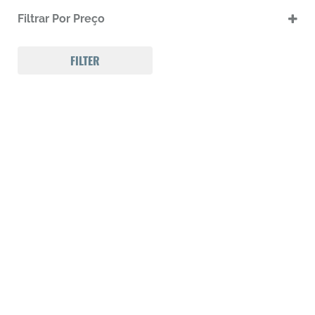
.17 HMR
Filtrar Por Preço
.17 HMR m
.22 LR
.22 LR m
FILTER
.22 Magnum
.32 Auto (7,65mm)
.32 S&W
.357 MAGNUM
.38 SPL
.38 SUPER AUTO
.380 ACP
.9
223 REM
300 Win Mag
308 WIN
Calibre .12
Calibre .17
Calibre .20
Calibre .22
Calibre .22
Calibre .22
Calibre .22