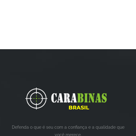
Defenda o que é seu com a confiança e a qualidade que
você merece.