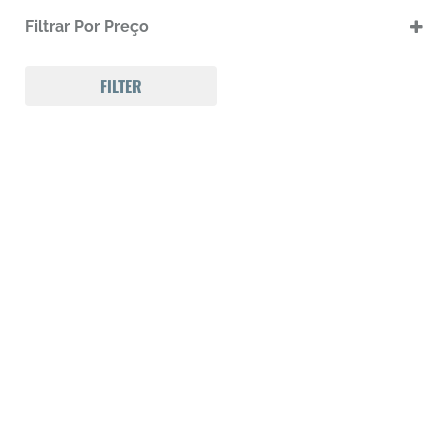
.17 HMR
Filtrar Por Preço
.17 HMR m
.22 LR
.22 LR m
FILTER
.22 Magnum
.32 Auto (7,65mm)
.32 S&W
.357 MAGNUM
.38 SPL
.38 SUPER AUTO
.380 ACP
.9
223 REM
300 Win Mag
308 WIN
Calibre .12
Calibre .17
Calibre .20
Calibre .22
Calibre .22
Calibre .22
Calibre .22