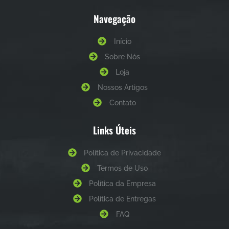
Cartuchos
Espingarda
Navegação
Luneta
Munições
Início
Pistolas
Sobre Nós
Pistolas .22
Pistolas .380
Loja
Pistolas .45
Nossos Artigos
Pistolas 9mm
Pólvoras
Contato
Revólver
Revólveres .22
Links Úteis
Revólveres .357
Revolveres .38
Revólveres .44
Política de Privacidade
Revólveres .454
Termos de Uso
Rifles
Política da Empresa
Política de Entregas
FAQ