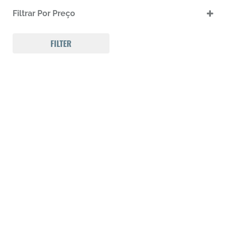
.17 HMR
Filtrar Por Preço
.17 HMR m
.22 LR
.22 LR m
FILTER
.22 Magnum
.32 Auto (7,65mm)
.32 S&W
.357 MAGNUM
.38 SPL
.38 SUPER AUTO
.380 ACP
.9
223 REM
300 Win Mag
308 WIN
Calibre .12
Calibre .17
Calibre .20
Calibre .22
Calibre .22
Calibre .22
Calibre .22