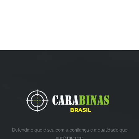
Defenda o que é seu com a confiança e a qualidade que
você merece.