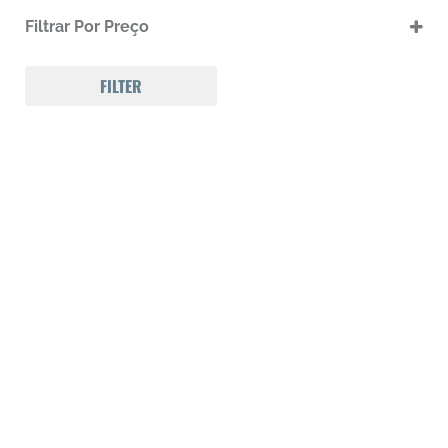
.17 HMR
Filtrar Por Preço
.17 HMR m
.22 LR
.22 LR m
FILTER
.22 Magnum
.32 Auto (7,65mm)
.32 S&W
.357 MAGNUM
.38 SPL
.38 SUPER AUTO
.380 ACP
.9
223 REM
300 Win Mag
308 WIN
Calibre .12
Calibre .17
Calibre .20
Calibre .22
Calibre .22
Calibre .22
Calibre .22