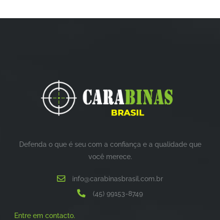
Defenda o que é seu com a confiança e a qualidade que
você merece.
info@carabinasbrasil.com.br
(45) 99153-8749
Entre em contacto.