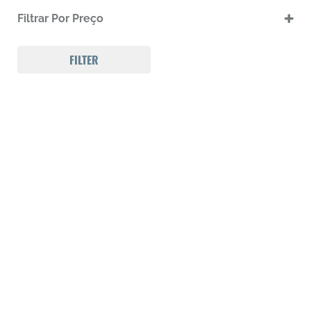
.17 HMR
Filtrar Por Preço
.17 HMR m
.22 LR
.22 LR m
FILTER
.22 Magnum
.32 Auto (7,65mm)
.32 S&W
.357 MAGNUM
.38 SPL
.38 SUPER AUTO
.380 ACP
.9
223 REM
300 Win Mag
308 WIN
Calibre .12
Calibre .17
Calibre .20
Calibre .22
Calibre .22
Calibre .22
Calibre .22