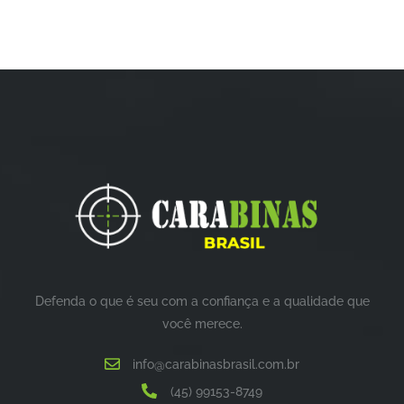
Defenda o que é seu com a confiança e a qualidade que
você merece.
info@carabinasbrasil.com.br
(45) 99153-8749