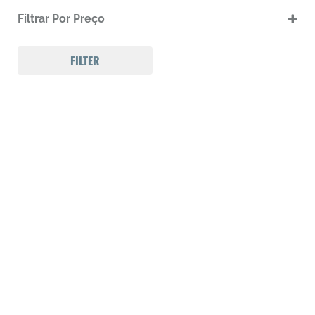
.17 HMR
Filtrar Por Preço
.17 HMR m
.22 LR
.22 LR m
FILTER
.22 Magnum
.32 Auto (7,65mm)
.32 S&W
.357 MAGNUM
.38 SPL
.38 SUPER AUTO
.380 ACP
.9
223 REM
300 Win Mag
308 WIN
Calibre .12
Calibre .17
Calibre .20
Calibre .22
Calibre .22
Calibre .22
Calibre .22