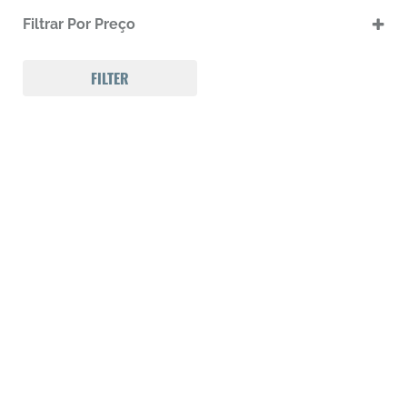
.17 HMR
Filtrar Por Preço
.17 HMR m
.22 LR
.22 LR m
FILTER
.22 Magnum
.32 Auto (7,65mm)
.32 S&W
.357 MAGNUM
.38 SPL
.38 SUPER AUTO
.380 ACP
.9
223 REM
300 Win Mag
308 WIN
Calibre .12
Calibre .17
Calibre .20
Calibre .22
Calibre .22
Calibre .22
Calibre .22